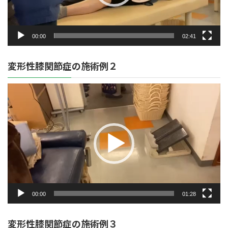
00:00
02:41
変形性膝関節症の施術例２
動
画
プ
レ
ー
ヤ
ー
00:00
01:28
変形性膝関節症の施術例３